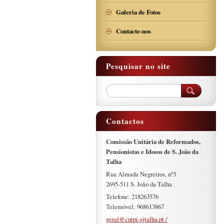
Galeria de Fotos
Contacte-nos
Pesquisar no site
Contactos
Comissão Unitária de Reformados,
Pensionistas e Idosos de S. João da
Talha
Rua Almada Negreiros, nº3
2695-511 S. João da Talha
Telefone: 218263576
Telemóvel: 968613867
geral@curpi-sjtalha.pt /