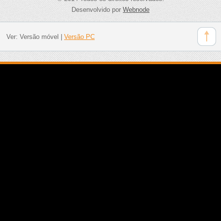
Desenvolvido por
Webnode
Ver:
Versão móvel
|
Versão PC