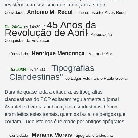
resistência ao fascismo que começam a surgir.
António M. Redol
Convidado :
- filho do escritor Alves Redol
45 Anos da
Dia 24/04
às 14h30 - "
Revolução de Abril
" Associação
Conquistas da Revolução
Henrique Mendonça
Convidado :
- Militar de Abril
Tipografias
Dia
30/04
às 14h30 - "
Clandestinas"
de Edgar Feldman, e Paulo Guerra
Durante quase toda a ditadura, as tipografias
clandestinas do PCP editaram regularmente o jornal
Avante! e diversas publicações clandestinas. Como
eram feitos estes jornais, quem os fazia, os perigos que
corriam, Tudo isto nos é relatado por antigos tipógrafos.
Mariana Morais
Convidado :
- tipógrafa clandestina