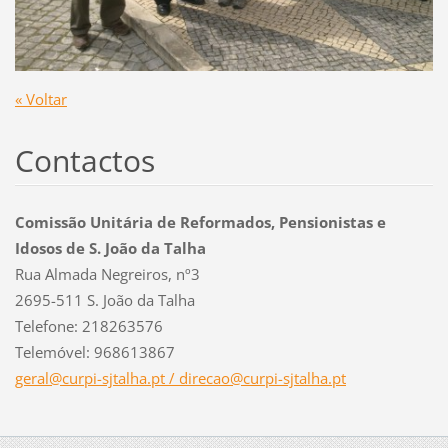
« Voltar
Contactos
Comissão Unitária de Reformados, Pensionistas e
Idosos de S. João da Talha
Rua Almada Negreiros, nº3
2695-511 S. João da Talha
Telefone: 218263576
Telemóvel: 968613867
geral@curpi-sjtalha.pt / direcao@curpi-sjtalha.pt