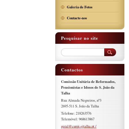
Galeria de Fotos
Contacte-nos
Pesquisar no site
Contactos
Comissão Unitária de Reformados,
Pensionistas e Idosos de S. João da
Talha
Rua Almada Negreiros, nº3
2695-511 S. João da Talha
Telefone: 218263576
Telemóvel: 968613867
geral@curpi-sjtalha.pt /