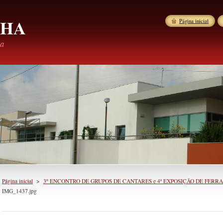
LHA
Página inicial
ha
Página inicial
>
3º ENCONTRO DE GRUPOS DE CANTARES e 4ª EXPOSIÇÃO DE FERR
IMG_1437.jpg